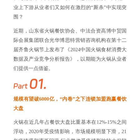
业上下游从业者们又如何在激烈的“厮杀”中实现突
围？
近期，山东省火锅餐饮协会、中法合资高博中贸国
际会展集团联合光华博思特营销咨询机构在第十二
届齐鲁火锅节上发布了《2024中国火锅食材消费大
数据及产业竞争分析报告》，以期能为火锅从业者
们提供一点借鉴。
规模有望破6000亿，“内卷”之下连锁加盟跑赢餐饮
大盘
火锅在近几年占餐饮大盘比重基本在12%-15%之间
浮动，2020年受疫情影响，市场规模明显下滑，21