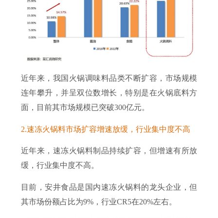
近年来，我国火锅调味料品类不断扩容，市场规模
连年攀升，并呈双位数增长，特别是在火锅底料方
面，目前其市场规模已突破300亿元。
2.速冻火锅料市场扩容增速放缓，行业集中度不高
近年来，速冻火锅料制品持续扩容，但增速有所放
缓，行业集中度不高。
目前，安井食品是国内速冻火锅料的龙头企业，但
其市场份额占比为9%，行业CR5在20%左右。