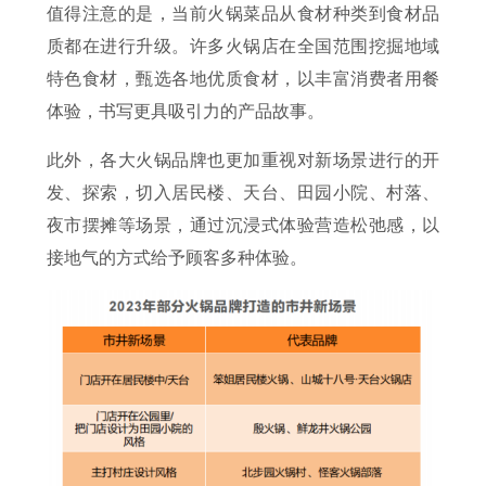
值得注意的是，当前火锅菜品从食材种类到食材品
质都在进行升级。许多火锅店在全国范围挖掘地域
特色食材，甄选各地优质食材，以丰富消费者用餐
体验，书写更具吸引力的产品故事。
此外，各大火锅品牌也更加重视对新场景进行的开
发、探索，切入居民楼、天台、田园小院、村落、
夜市摆摊等场景，通过沉浸式体验营造松弛感，以
接地气的方式给予顾客多种体验。