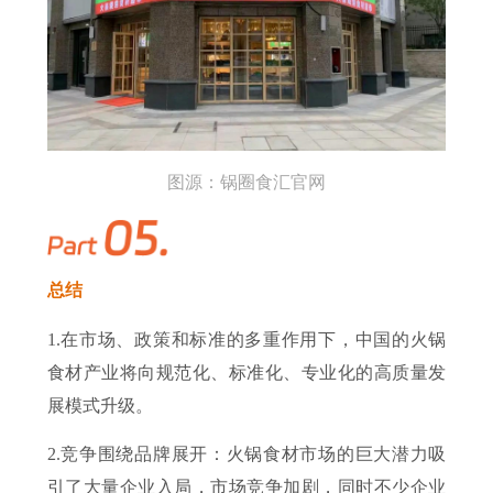
图源：锅圈食汇官网
总结
1.在市场、政策和标准的多重作用下，中国的火锅
食材产业将向规范化、标准化、专业化的高质量发
展模式升级。
2.竞争围绕品牌展开：火锅食材市场的巨大潜力吸
引了大量企业入局，市场竞争加剧，同时不少企业