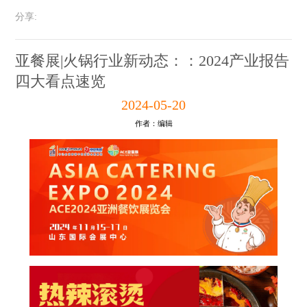
分享:
亚餐展|火锅行业新动态：：2024产业报告
四大看点速览
2024-05-20
作者：编辑