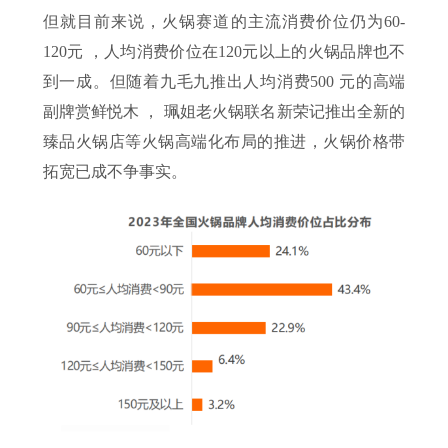
但就目前来说，火锅赛道的主流消费价位仍为60-
120元 ，人均消费价位在120元以上的火锅品牌也不
到一成。但随着九毛九推出人均消费500 元的高端
副牌赏鲜悦木 ， 珮姐老火锅联名新荣记推出全新的
臻品火锅店等火锅高端化布局的推进，火锅价格带
拓宽已成不争事实。