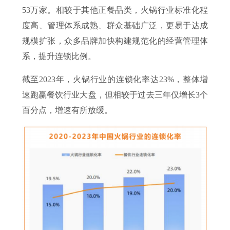
53万家。相较于其他正餐品类，火锅行业标准化程
度高、管理体系成熟、群众基础广泛，更易于达成
规模扩张，众多品牌加快构建规范化的经营管理体
系，提升连锁比例。
截至2023年，火锅行业的连锁化率达23%，整体增
速跑赢餐饮行业大盘，但相较于过去三年仅增长3个
百分点，增速有所放缓。