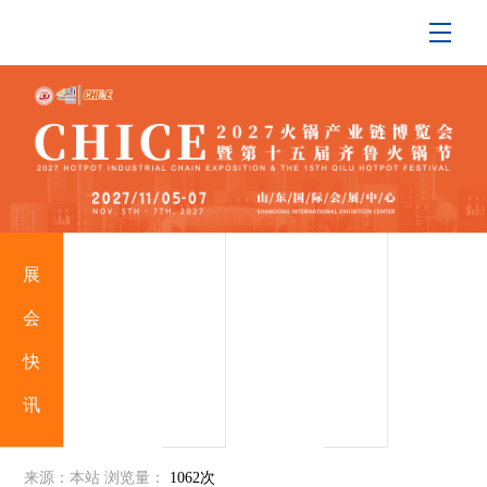
展
行
支
会
业
持
快
动
媒
讯
态
体
来源：本站
浏览量：
1062次