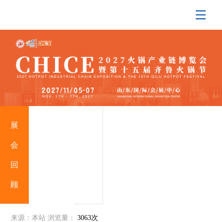
展
关
会
于
回
我
顾
们
来源：本站
浏览量：
3063次